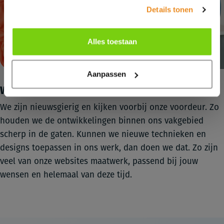
Details tonen
Alles toestaan
Aanpassen
Websites op maat
We zijn nieuwsgierig en kijken voorbij onze voordeur. Zo
houden we de ontwikkelingen binnen ons vakgebied
scherp in de gaten. Kunnen we nieuwe technieken en
designs toepassen in ons werk, dan doen we dat. Zo zijn
veel van onze websites maatwerk, passend bij jouw
wensen en helemaal van deze tijd.