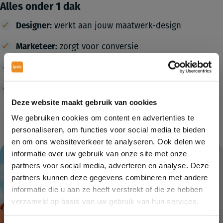
Alles onder 1 dak
Designer:
werkt aan jouw maatwerk-design
Marketeer:
zorgt voor conversie
Contentspecialist:
schrijft pakkende teksten
Fotograaf/videograaf:
zoekt het beste beeld bij elk
verhaal
Deze website maakt gebruik van cookies
We gebruiken cookies om content en advertenties te
personaliseren, om functies voor social media te bieden
en om ons websiteverkeer te analyseren. Ook delen we
informatie over uw gebruik van onze site met onze
partners voor social media, adverteren en analyse. Deze
partners kunnen deze gegevens combineren met andere
informatie die u aan ze heeft verstrekt of die ze hebben
verzameld op basis van uw gebruik van hun services.