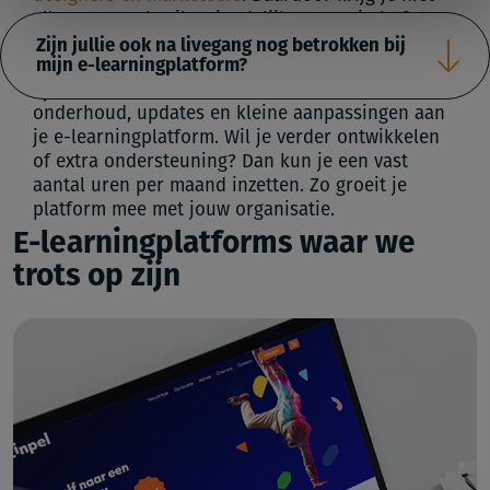
alleen een gebruiksvriendelijk en mooi platform,
maar ook een dat technisch sterk is en afgestemd
Zijn jullie ook na livegang nog betrokken bij
mijn e-learningplatform?
op jouw doelen. Alles onder één dak, met korte
Zeker! Met onze
SLA-uren
is er ruimte voor
lijnen en snelle schakels.
onderhoud, updates en kleine aanpassingen aan
je e-learningplatform. Wil je verder ontwikkelen
of extra ondersteuning? Dan kun je een vast
aantal uren per maand inzetten. Zo groeit je
platform mee met jouw organisatie.
E-learningplatforms waar we
trots op zijn