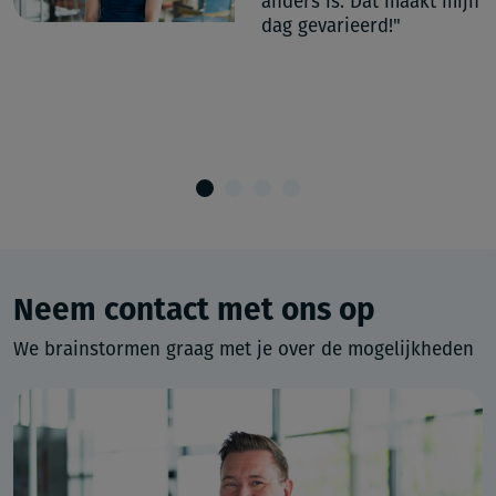
anders is. Dat maakt mijn
"
dag gevarieerd!"
Neem contact met ons op
We brainstormen graag met je over de mogelijkheden