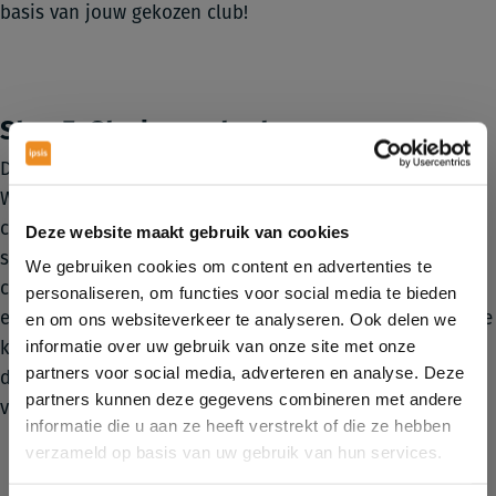
basis van jouw gekozen club!
Stap 5: Sterke content
De laatste stap bestaat uit het vullen van alle content.
Waar vroeger vijf verschillende pagina’s bestonden per
club voor fitness, wellness, zwembad, fysiotherapie en
Deze website maakt gebruik van cookies
squash, is dit nu gebundeld op een pagina waar je het
We gebruiken cookies om content en advertenties te
complete aanbod kunt vinden per club. Zo heb je direct
personaliseren, om functies voor social media te bieden
een duidelijk overzicht en hoef je niet vijf pagina’s aan te
en om ons websiteverkeer te analyseren. Ook delen we
informatie over uw gebruik van onze site met onze
klikken. Daarnaast hebben we in de nieuwe website ook
partners voor social media, adverteren en analyse. Deze
de mogelijkheid om sterke landingspagina’s te creëren
partners kunnen deze gegevens combineren met andere
voor campagnes.
informatie die u aan ze heeft verstrekt of die ze hebben
verzameld op basis van uw gebruik van hun services.