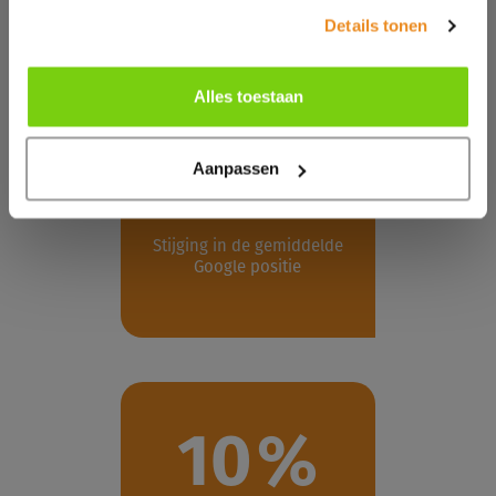
Details tonen
Het resultaat
Alles toestaan
12
%
Aanpassen
Stijging in de gemiddelde
Google positie
10
%