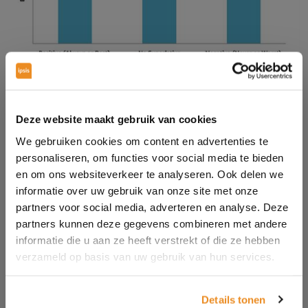
5. How to
Veel advertentieschrijvers zeggen dat wanneer je
Deze website maakt gebruik van cookies
begint met het woord “hoe” je geen slechte titel kan
We gebruiken cookies om content en advertenties te
schrijven. We willen namelijk allemaal slimmer en
personaliseren, om functies voor social media te bieden
beter worden.
en om ons websiteverkeer te analyseren. Ook delen we
informatie over uw gebruik van onze site met onze
Dit soort titels werken zelfs op een dieper niveau. De
partners voor social media, adverteren en analyse. Deze
meeste mensen willen geen informatie. Ons wordt
partners kunnen deze gegevens combineren met andere
informatie die u aan ze heeft verstrekt of die ze hebben
altijd iets anders geleerd, maar het is waar. Mensen
verzameld op basis van uw gebruik van hun services.
verdrinken in feitjes. Wat ze echt willen is orde en
voorspelbaarheid in hun leven. We willen het idee
hebben dat we controle hebben over de wereld om
Details tonen