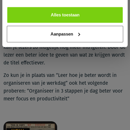
ons heen. Daarom zijn we altijd op zoek naar
geheimen, tips, regels, trucks en systemen die ons
Alles toestaan
meer controle beloven. Een goed voorbeeld hiervan is
het beroemde boek van Dale Carnegie.
Aanpassen
Door deze tactiek nog iets specifieker toe te passen
kan je lezers zo mogelijk nog meer intrigeren. Door de
lezer een beter idee te geven van wat ze krijgen wordt
de titel effectiever.
Zo kun je in plaats van “Leer hoe je beter wordt in
organiseren van je werkdag” ook het volgende
proberen: “Organiseer in 3 stappen je dag beter voor
meer focus en productiviteit”