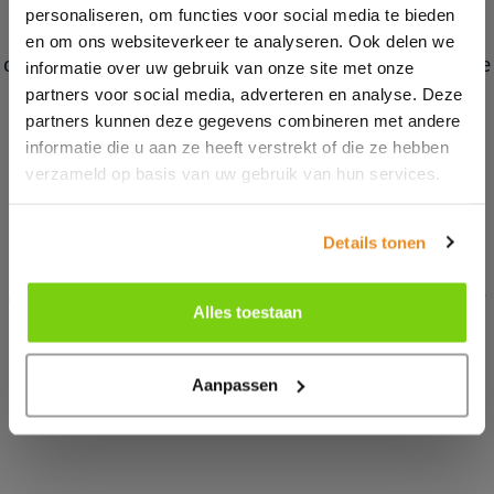
personaliseren, om functies voor social media te bieden
door ruim 3200 leden in gebruik genomen. Zelfs nu
stappen leden nog dagelijks over dankzij de informatie
en om ons websiteverkeer te analyseren. Ook delen we
op de posters, narrowcasting in de club en de informatie
informatie over uw gebruik van onze site met onze
op de website. Een resultaat waar we trots op zijn!
partners voor social media, adverteren en analyse. Deze
partners kunnen deze gegevens combineren met andere
informatie die u aan ze heeft verstrekt of die ze hebben
verzameld op basis van uw gebruik van hun services.
Meer impact met jouw marketing?
Details tonen
Wij ontwikkelen doeltreffende campagnes die de juiste
doelgroep bereiken en activeren. Benieuwd wat we voor
Alles toestaan
jou kunnen doen?
Aanpassen
Neem contact met ons op!