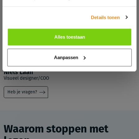
Details tonen
Alles toestaan
Aanpassen
Geschreven door:
Niels Laan
Visueel designer/COO
Heb je vragen?
Waarom stoppen met