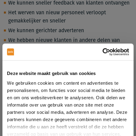
We kunnen sneller feedback van klanten ontvangen
Het werven van nieuw personeel verloopt
gemakkelijker en sneller
We kunnen gerichter adverteren
We hebben nieuwe klanten in andere delen van
Nederland gewonnen
De online verkopen aan consumenten blijven stijgen.
De komende jaren is de stijging naar verwachting 13%
Deze website maakt gebruik van cookies
per jaar. Dat betekent dat er in 2015 bijna 2 keer
We gebruiken cookies om content en advertenties te
zoveel via internet verkocht wordt als in 2009. Zorg
personaliseren, om functies voor social media te bieden
dus dat ook ú online actief bent!
en om ons websiteverkeer te analyseren. Ook delen we
informatie over uw gebruik van onze site met onze
Neem contact op
partners voor social media, adverteren en analyse. Deze
partners kunnen deze gegevens combineren met andere
informatie die u aan ze heeft verstrekt of die ze hebben
Bron:
inpactvaninterned
verzameld op basis van uw gebruik van hun services.