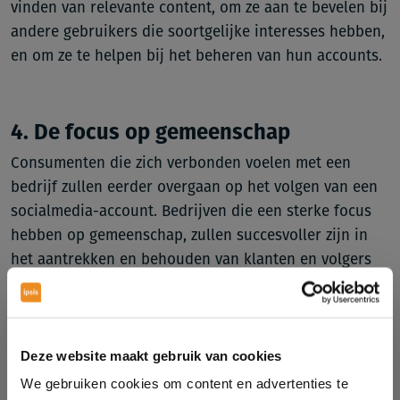
vinden van relevante content, om ze aan te bevelen bij
andere gebruikers die soortgelijke interesses hebben,
en om ze te helpen bij het beheren van hun accounts.
4. De focus op gemeenschap
Consumenten die zich verbonden voelen met een
bedrijf zullen eerder overgaan op het volgen van een
socialmedia-account. Bedrijven die een sterke focus
hebben op gemeenschap, zullen succesvoller zijn in
het aantrekken en behouden van klanten en volgers
op social media. In 2024 zullen we zien dat bedrijven
nog meer inzetten op het creëren van een gevoel van
gemeenschap op sociale media.
Deze website maakt gebruik van cookies
We gebruiken cookies om content en advertenties te