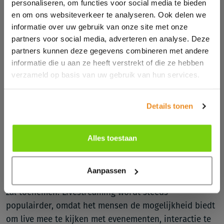
personaliseren, om functies voor social media te bieden
5. De opkomst van micro-influencers
en om ons websiteverkeer te analyseren. Ook delen we
Micro-influencers zijn mensen met een kleiner aantal
informatie over uw gebruik van onze site met onze
volgers, maar die wel een zeer betrokken publiek
partners voor social media, adverteren en analyse. Deze
hebben. Deze influencers worden steeds belangrijker
partners kunnen deze gegevens combineren met andere
informatie die u aan ze heeft verstrekt of die ze hebben
voor merken, omdat ze een authentieke en
verzameld op basis van uw gebruik van hun services.
persoonlijke connectie met hun volgers hebben.
Micro-influencers zijn vaak goedkoper dan grotere
influencers en zijn vaak meer bereid om samen te
Details tonen
werken met merken die passen bij hun eigen waarden.
Alles toestaan
6. Groei livestreaming
Aanpassen
Livestreaming is een andere trend die in 2024 verder
zal toenemen. Livestreaming wordt steeds
populairder, omdat het mensen de mogelijkheid biedt
om live mee te kijken met evenementen, interactie te