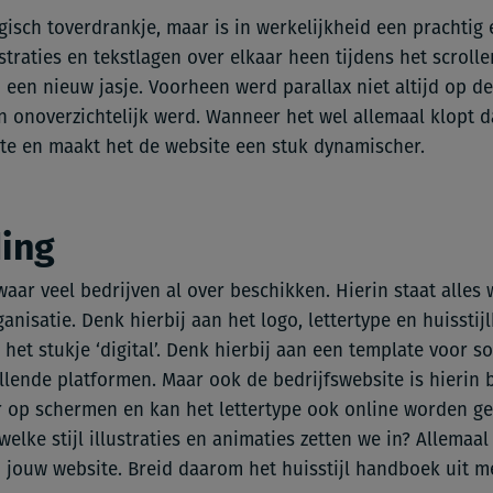
gisch toverdrankje, maar is in werkelijkheid een prachtig e
lustraties en tekstlagen over elkaar heen tijdens het scroll
 een nieuw jasje. Voorheen werd parallax niet altijd op de
 onoverzichtelijk werd. Wanneer het wel allemaal klopt d
te en maakt het de website een stuk dynamischer.
ding
waar veel bedrijven al over beschikken. Hierin staat alles
nisatie. Denk hierbij aan het logo, lettertype en huisstij
het stukje ‘digital’. Denk hierbij aan een template voor s
ende platformen. Maar ook de bedrijfswebsite is hierin be
r op schermen en kan het lettertype ook online worden ge
welke stijl illustraties en animaties zetten we in? Allemaa
jouw website. Breid daarom het huisstijl handboek uit me