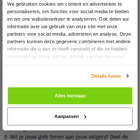
We gebruiken cookies om content en advertenties te
Het gebruik van Instagram Guides
personaliseren, om functies voor social media te bieden
en om ons websiteverkeer te analyseren. Ook delen we
Volg onderstaande stappen voor het aanmaken van
informatie over uw gebruik van onze site met onze
een Instagram Gids.
partners voor social media, adverteren en analyse. Deze
partners kunnen deze gegevens combineren met andere
Ga naar jouw Instagram profiel.
informatie die u aan ze heeft verstrekt of die ze hebben
Klik op het plusje (+) rechtsboven op het scherm.
verzameld op basis van uw gebruik van hun services.
Klik de optie ‘Gids’ aan.
Kies het type gids. Wij nemen berichten als
Details tonen
voorbeeld.
Selecteer de berichten die jij in de gids wilt
plaatsen en klik op volgende.
Alles toestaan
Geef jouw gids een titel en kies een omslagfoto.
Geef een titel en korte tekst voor elk bericht en klik
Aanpassen
op volgende.
Jouw gids is klaar!
Wil je jouw gids tonen aan jouw volgers? Deel de