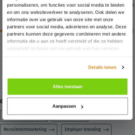
sprong. Dit zorgde ervoor dat het uiteindelijke ontwerp
personaliseren, om functies voor social media te bieden
en om ons websiteverkeer te analyseren. Ook delen we
niet alleen visueel sterk was, maar ook functioneel
informatie over uw gebruik van onze site met onze
perfect werkte.
partners voor social media, adverteren en analyse. Deze
De visuele stijl
Herkenbaarheid in online doorvertaling:
partners kunnen deze gegevens combineren met andere
van de borden trokken we door in een online social
informatie die u aan ze heeft verstrekt of die ze hebben
media-campagne. Hierdoor versterkten de offline en
verzameld op basis van uw gebruik van hun services.
online middelen elkaar en werd Encis op meerdere
fronten consistent en herkenbaar gepositioneerd. Dit
Details tonen
zorgde voor extra impact en een hogere kans op
respons.
Alles toestaan
Gebruikte oplossingen:
Aanpassen
Offline marketing
Vormgeving
Recruitmentmarketing
Employer branding