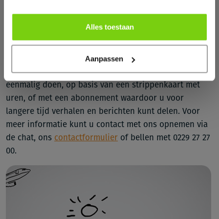
tekst. Meer informatie over storytelling vindt u in mijn
blog
Storytelling, ga je mee op reis?
.
Alles toestaan
Hulp nodig?
Wij ondersteunen graag bij het creëren van een
Aanpassen
merkverhaal en een stukje storytelling. Dit kunnen wij
eenmalig doen, op basis van een strippenkaart met
uren, of met een abonnement waardoor u voor
langere tijd verhalen en berichten kunt delen. Voor
meer informatie kunt u contact met ons opnemen via
de chat, ons
contactformulier
of bellen met 0229 27 27
00.