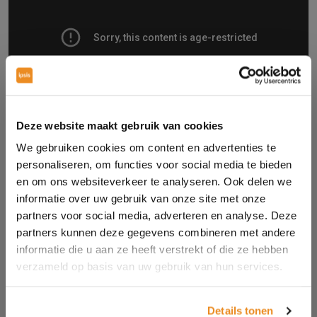
Deze website maakt gebruik van cookies
We gebruiken cookies om content en advertenties te
personaliseren, om functies voor social media te bieden
Tijdens deze visuele manier van storytelling wordt
en om ons websiteverkeer te analyseren. Ook delen we
Jupiler neergezet als een biermerk voor ‘echte’, stoere
informatie over uw gebruik van onze site met onze
mannen. Hierbij worden alle aspecten gebruikt om de
partners voor social media, adverteren en analyse. Deze
slogan ‘Mannen weten waarom’ en het stoere karakter
partners kunnen deze gegevens combineren met andere
informatie die u aan ze heeft verstrekt of die ze hebben
te ondersteunen. Denk hierbij aan de muziek, het
verzameld op basis van uw gebruik van hun services.
verhaal en de manier van filmen. Jupiler heeft gekozen
voor een visuele manier van storytelling, maar
storytelling kan ook plaatsvinden door middel van
Details tonen