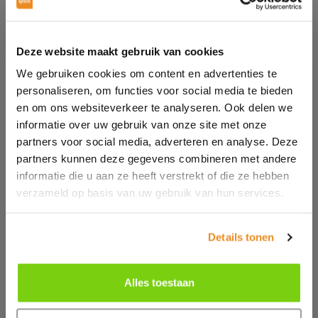
een boekje te leren. Laat mij het maar via mijn
telefoon doen. Bij nader inzien zijn apps voor mij dus
wel belangrijk.
Deze website maakt gebruik van cookies
Online versus het 'echte' leven
We gebruiken cookies om content en advertenties te
personaliseren, om functies voor social media te bieden
Jong volwassenen in Nederland zijn weliswaar erg
en om ons websiteverkeer te analyseren. Ook delen we
bezig met hun online vrienden, maar toch is 'echt'
informatie over uw gebruik van onze site met onze
persoonlijk contact nog steeds heel belangrijk.
partners voor social media, adverteren en analyse. Deze
Slechts 20% zegt vooral online met vrienden en
partners kunnen deze gegevens combineren met andere
familie te communiceren, terwijl 41% dit vooral
informatie die u aan ze heeft verstrekt of die ze hebben
verzameld op basis van uw gebruik van hun services.
offline doet. Een vergelijkbaar percentage (38%) zegt
ongeveer evenveel tijd online te communiceren als
'in het echt'.
Details tonen
Gevraagd of men denkt dat anderen zich online
anders voordoen dan in het echte leven, meent 20%
Alles toestaan
dat veel mensen online een totaal andere identiteit
hebben dan in 'real life'. 53% van de jong