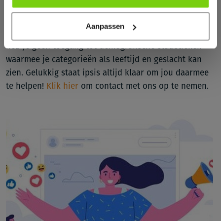
websiteklikken en profielweergeven.
Aanpassen
Let op: Als jouw profiel minder dan 100 volgers heeft,
heb je geen toegang tot demografische statistieken
waarmee je categorieën als leeftijd en geslacht kan
zien. Gelukkig staat ipsis altijd klaar om jou daarmee
te helpen!
Klik hier
om contact met ons op te nemen.