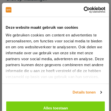
Druk op ‘overstappen op bedrijfsprofiel’
Selecteer de Facebook pagina die je wilt koppelen
Ga naar de bedrijfsprofiel instellingen
Deze website maakt gebruik van cookies
Controleer contact en adres gegevens en voeg
We gebruiken cookies om content en advertenties te
bedrijfsinformatie toe
personaliseren, om functies voor social media te bieden
en om ons websiteverkeer te analyseren. Ook delen we
informatie over uw gebruik van onze site met onze
Voordelen van een bedrijfsprofiel
partners voor social media, adverteren en analyse. Deze
Nu denk je misschien: wat heb ik aan een
partners kunnen deze gegevens combineren met andere
bedrijfsprofiel? Goede vraag!
informatie die u aan ze heeft verstrekt of die ze hebben
Zoals eerder genoemd krijg je, mits de adresgegevens
verzameld op basis van uw gebruik van hun services.
juist zijn, toegang tot een contact button. Wanneer
mensen op deze knop klikken krijgen zij opties te zien
Details tonen
als routebeschrijving, bellen en E-mail sturen. Verder
krijg je toegang tot handige Instagram statistieken. De
Alles toestaan
meest interessante analyses zijn: weergaven, bereik,