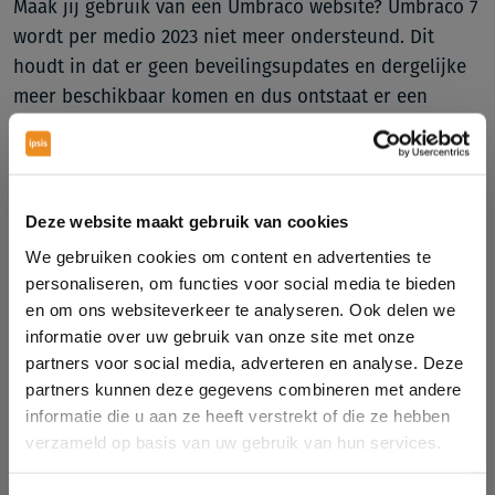
Maak jij gebruik van een Umbraco website? Umbraco 7
wordt per medio 2023 niet meer ondersteund. Dit
houdt in dat er geen beveilingsupdates en dergelijke
meer beschikbaar komen en dus ontstaat er een
potentieel risico qua veiligheid. Je kunt het vergelijken
met je Windows versie die door Microsoft niet meer
wordt ondersteund. Heb je Umbraco versie 8 of 9 in je
huidige website? Dan houdt de support al eind dit jaar
Deze website maakt gebruik van cookies
op; voordeel is wel dat de upgrade iets makkelijker is.
We gebruiken cookies om content en advertenties te
personaliseren, om functies voor social media te bieden
en om ons websiteverkeer te analyseren. Ook delen we
In het kort
informatie over uw gebruik van onze site met onze
partners voor social media, adverteren en analyse. Deze
Umbraco 10 is een nieuwe hoofdversie die het CMS
partners kunnen deze gegevens combineren met andere
helemaal up-to-date brengt met de nieuwste functies
informatie die u aan ze heeft verstrekt of die ze hebben
en ontwikkelingen van Microsoft en die Umbraco-
verzameld op basis van uw gebruik van hun services.
ontwikkeling openstelt voor mensen die Mac- of
Linux-systemen gebruiken. Plan een afspraak met ons