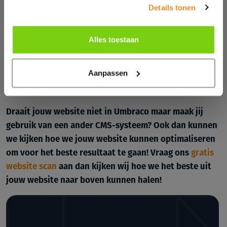
Details tonen
in zodat wij een persoonlijk advies kunnen maken die
past bij jouw situatie zodat ook jij kunt profiteren van
Alles toestaan
deze te gekke update!
Ik wil graag (vrijblijvend) advies!
Aanpassen
Draait jouw website niet in Umbraco maar maak jij
gebruik van een ander CMS-systeem? Ook dan kunnen
we kijken hoe we jouw website kunnen optimaliseren
om voor het beste resultaat te gaan! Vraag ons
gratis
website scan
aan dan kijken wij hoe we het beste uit
jouw website naar boven kunnen halen!