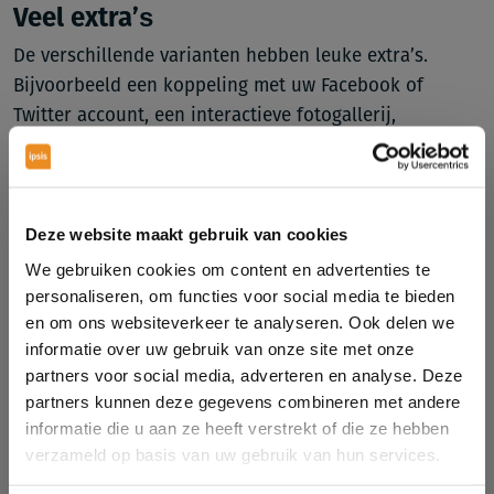
Veel extra’s
De verschillende varianten hebben leuke extra’s.
Bijvoorbeeld een koppeling met uw Facebook of
Twitter account, een interactieve fotogallerij,
ondersteuning bij het redigeren en plaatsen van de
content en uiteraard een cursus waarin u het cms
leert kennen. Vraag ons naar de voorwaarden.
Deze website maakt gebruik van cookies
“
Een mooie functionele website met uitstraling
” ACE
We gebruiken cookies om content en advertenties te
Courier & Transport
personaliseren, om functies voor social media te bieden
en om ons websiteverkeer te analyseren. Ook delen we
Wilt u ook uw product of dienst snel en gemakkelijk
informatie over uw gebruik van onze site met onze
presenteren? Kijk dan voor meer informatie op de
partners voor social media, adverteren en analyse. Deze
speciale
WebStart website
. Of neem direct
contact
met
partners kunnen deze gegevens combineren met andere
ons op.
informatie die u aan ze heeft verstrekt of die ze hebben
verzameld op basis van uw gebruik van hun services.