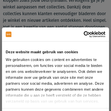
kloppen zoals jouw bedrijfsnaam. Vervolgens ga je je
winkel aanpassen met collecties. Dankzij deze
collecties kunnen klanten eenvoudiger bladeren door
je winkel en nieuwe artikelen ontdekken. Heel simpel.
Het is een kwestie van een aantal stappen doorlopen
en daarna staat het live. In je collectie selecteer je
minimaal 6 en maximaal 30 artikelen vanuit jouw
catalogus of webshop. Het kan 24 uur duren voordat
Deze website maakt gebruik van cookies
je collectie wordt goedgekeurd door het
We gebruiken cookies om content en advertenties te
handelsbeleid.
personaliseren, om functies voor social media te bieden
Vanuit de collectie ga je naar de volgende stap: shop
en om ons websiteverkeer te analyseren. Ook delen we
informatie over uw gebruik van onze site met onze
builder. Je collectie is nog niet live. Publiceer je
partners voor social media, adverteren en analyse. Deze
collectie door deze toe te voegen aan je winkel in de
partners kunnen deze gegevens combineren met andere
shop builder. In shop builder volg je de stappen en
informatie die u aan ze heeft verstrekt of die ze hebben
voeg je je collectie toe. Je ziet gelijk hoe je winkel
verzameld op basis van uw gebruik van hun services.
eruit komt te zien op zowel Facebook als Instagram. Je