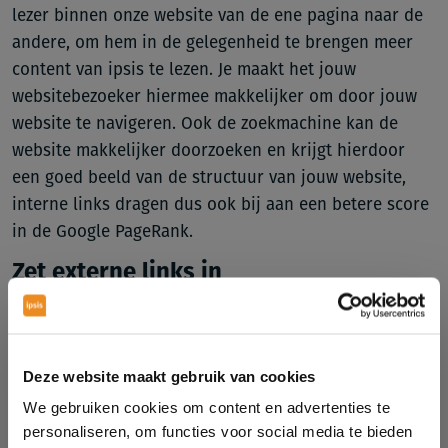
lezer binnen onze website van de ene pagina naar de
andere, om hem in de gelegenheid te brengen meer
content van ipsis te lezen. Je maakt het jouw
websitebezoeker hiermee makkelijker om door jouw
website te navigeren. Ook de zoekmachine kan de
website makkelijker doorzoeken en krijgt hierdoor
een goed beeld van de structuur van jouw website,
interne links dragen dus ook bij aan een betere score
in de Google PageRank.
Zet externe links in
Externe links dragen bij aan het optimaliseren van
jouw blogs. Mits de link verwijst naar content die
relevant is voor jouw blogartikel of website. Als je
Deze website maakt gebruik van cookies
besluit een link naar een andere website te plaatsen,
We gebruiken cookies om content en advertenties te
is het altijd goed om hen te laten weten dat je naar ze
personaliseren, om functies voor social media te bieden
linkt of over ze schrijft. Hieruit komt vaak een reactie