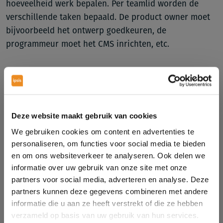
hoeveelheid werk bepalen. Per teamlid worden de
verschillende taken bepaald. De product owner moet
bijvoorbeeld het ontwerp goedkeuren, de
programmeur moet het CMS inrichten, etc.
Het inschatten van de hoeveelheid werk gebeurt niet
door er een aantal uren aan het te hangen maar d.m.v.
een cijfer. Dit bepalen van het cijfer gebeurd door een
Deze website maakt gebruik van cookies
kaartspel, waarbij het hele team een inschatting doet
We gebruiken cookies om content en advertenties te
van hoeveel werk hij/zij denkt dat het is. Wederom
personaliseren, om functies voor social media te bieden
vanuit zijn/haar eigen perspectief!
en om ons websiteverkeer te analyseren. Ook delen we
informatie over uw gebruik van onze site met onze
Als alle stories zijn ingeschat worden deze op prio
partners voor social media, adverteren en analyse. Deze
gelegd door het team.
partners kunnen deze gegevens combineren met andere
informatie die u aan ze heeft verstrekt of die ze hebben
verzameld op basis van uw gebruik van hun services.