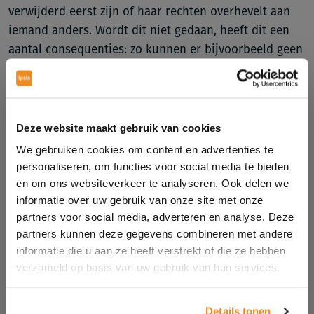
verwijderd eerst zijn of haar rechten overhevelt aan
iemand anders. Wordt dit niet gedaan, heeft dit een
aantal consequenties: zo kunnen er bijvoorbeeld geen
nieuwe koppelingen meer gemaakt worden met
Instagram en andere tools of programma’s en kan er
ook niet meer op alle manieren optimaal geadverteerd
worden. Ook als de pagina wel nog beheerders heeft,
Deze website maakt gebruik van cookies
is het van belang dat de eigenaar nooit verloren gaat.
We gebruiken cookies om content en advertenties te
Verwijder jezelf of iemand dus nooit zomaar als
personaliseren, om functies voor social media te bieden
pagina-eigenaar!
en om ons websiteverkeer te analyseren. Ook delen we
informatie over uw gebruik van onze site met onze
partners voor social media, adverteren en analyse. Deze
partners kunnen deze gegevens combineren met andere
Wijziging van een eigenaar
informatie die u aan ze heeft verstrekt of die ze hebben
Maar hoe maak je iemand anders dan de eigenaar van
verzameld op basis van uw gebruik van hun services.
een bedrijfspagina? Helaas gaat dit niet zo
gemakkelijk. Er moeten diverse, complexe stappen
Details tonen