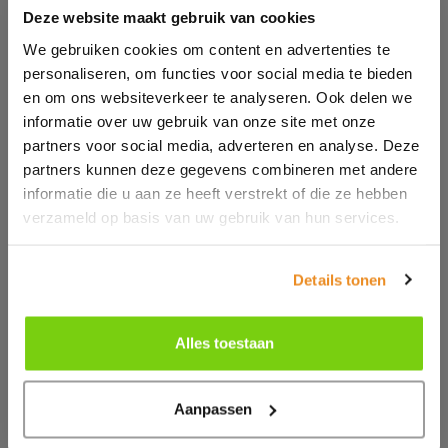
bedrijfsnaam wordt vermeld. Als je een webshop hebt
Deze website maakt gebruik van cookies
is en het product leent zich ervoor kan Google
We gebruiken cookies om content en advertenties te
Shopping zeker een uitkomst zijn.
personaliseren, om functies voor social media te bieden
en om ons websiteverkeer te analyseren. Ook delen we
Hoe kom ik daar te staan?
informatie over uw gebruik van onze site met onze
Om gebruik te maken van Google Shopping heb je een
partners voor social media, adverteren en analyse. Deze
partners kunnen deze gegevens combineren met andere
product-feed, een merchant- en AdWordsaccount
informatie die u aan ze heeft verstrekt of die ze hebben
nodig. Er wordt een koppeling gemaakt tussen de
verzameld op basis van uw gebruik van hun services.
webshop en Google Shopping om zo jouw producten
in de zoekmachine te tonen. Zoekt iemand op houten
tuinbank, dan kan het zijn dat er direct een foto van
Details tonen
jouw tuinbank oppopt met de prijs en naam van jouw
bedrijf.
Alles toestaan
Aanpassen