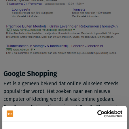
Google Shopping
Het is algemeen bekend dat online winkelen steeds
populairder wordt. Het zoeken naar een nieuwe
computer of kleding wordt al vaak online gedaan.
Google speelt hier slim op in met Google Shopping.
Op die pagina wordt er een afbeelding en prijs
getoond van het opgezochte product, ook de