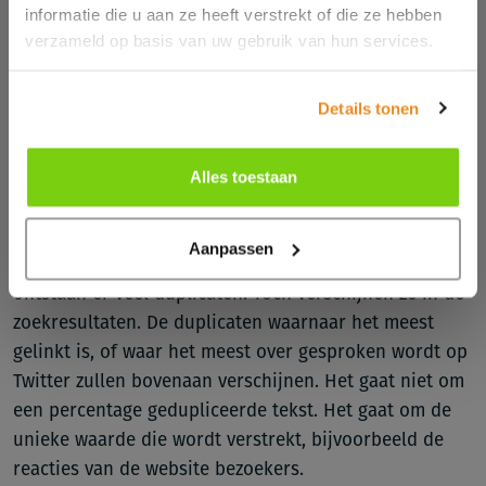
unieke content versus dubbele content.
informatie die u aan ze heeft verstrekt of die ze hebben
verzameld op basis van uw gebruik van hun services.
100% uniek
Er bestaat geen mythisch percentage voor unieke
Details tonen
content. Er bestaat niet iets als 100% dupliceren en
0% dupliceren, 100% uniek of 50% om 50%. De
algoritmen van zoekmachines maken gebruik van veel
Alles toestaan
inputs.
Nieuwsberichten zijn een goed voorbeeld. Veel
Aanpassen
nieuwswebsites plaatsen dezelfde ANP berichten. Zo
ontstaan er veel duplicaten. Toch verschijnen ze in de
zoekresultaten. De duplicaten waarnaar het meest
gelinkt is, of waar het meest over gesproken wordt op
Twitter zullen bovenaan verschijnen. Het gaat niet om
een percentage gedupliceerde tekst. Het gaat om de
unieke waarde die wordt verstrekt, bijvoorbeeld de
reacties van de website bezoekers.