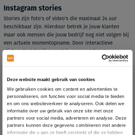
Instagram stories
Stories zijn foto's of video's die maximaal 24 uur
beschikbaar zijn. Hierdoor betrek je jouw klanten
maar ook mensen die jouw bedrijf nog niet volgen bij
een actuele momentopname. Door interactieve
stickers te gebruiken zorg je voor een hoog
engagement. En door per dag minimaal vijf stories te
plaatsen ben je een actieve gebruiker en vergroot je
het bereik.
Deze website maakt gebruik van cookies
Reels
We gebruiken cookies om content en advertenties te
personaliseren, om functies voor social media te bieden
Een Instagram reels is een korte video met muziek.
en om ons websiteverkeer te analyseren. Ook delen we
Reels worden vaak niet alleen bekeken door je volgers
informatie over uw gebruik van onze site met onze
maar komen ook onder het kopje ontdekken. Dit zorgt
partners voor social media, adverteren en analyse. Deze
ervoor dat de kans dus enorm groot is dat je viraal
partners kunnen deze gegevens combineren met andere
gaat en daar veel volgers aan over houdt. Je hoeft
informatie die u aan ze heeft verstrekt of die ze hebben